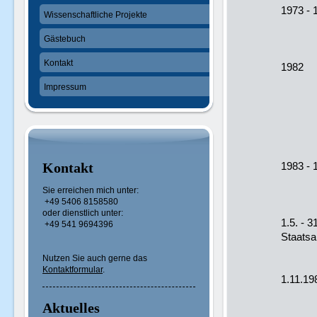
1973 -
Wissenschaftliche Projekte
und 
an de
Gästebuch
Kontakt
1982 
mit 
Impressum
„Wir
Lüne
Mitte
Hö
Kontakt
1983 -
Nied
Sie erreichen mich unter:
Ar
+49 5406 8158580
oder dienstlich unter:
1.5. -
+49 541 9694396
Staatsa
S
Nutzen Sie auch gerne das
Kontaktformular
.
1.11.19
der C
Aktuelles