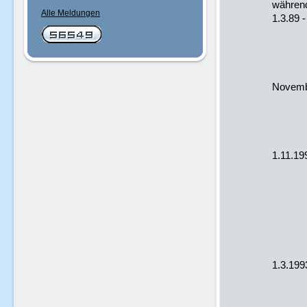
währen
Alle Meldungen
1.3.89
des 
im St
in
Novemb
Gesch
an d
der C
1.11.19
Chri
Phil
Mitg
des 
Ber
1.3.199
Hilfs
am Hi