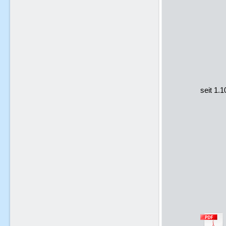
Faku
Orie
Stud
Semi
1996
Hist
des 
seit 1
Mitt
Uni
2002
Fach
2004-
von
1.4.2
und 
Ne