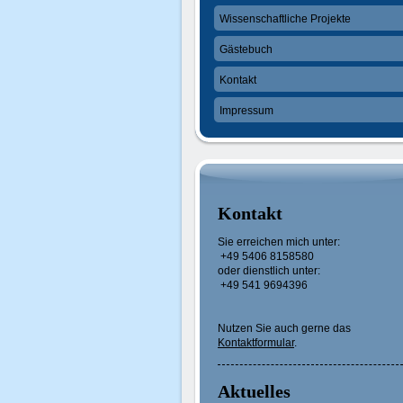
Wissenschaftliche Projekte
Gästebuch
Kontakt
Impressum
Kontakt
Sie erreichen mich unter:
+49 5406 8158580
oder dienstlich unter:
+49 541 9694396
Nutzen Sie auch gerne das
Kontaktformular
.
Aktuelles